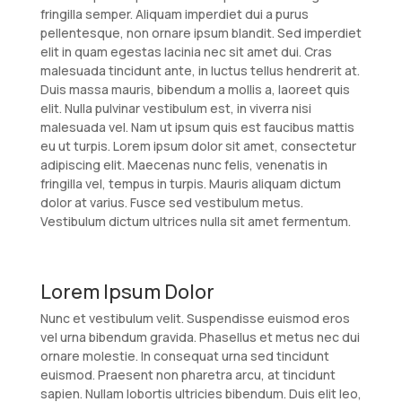
fringilla semper. Aliquam imperdiet dui a purus
pellentesque, non ornare ipsum blandit. Sed imperdiet
elit in quam egestas lacinia nec sit amet dui. Cras
malesuada tincidunt ante, in luctus tellus hendrerit at.
Duis massa mauris, bibendum a mollis a, laoreet quis
elit. Nulla pulvinar vestibulum est, in viverra nisi
malesuada vel. Nam ut ipsum quis est faucibus mattis
eu ut turpis. Lorem ipsum dolor sit amet, consectetur
adipiscing elit. Maecenas nunc felis, venenatis in
fringilla vel, tempus in turpis. Mauris aliquam dictum
dolor at varius. Fusce sed vestibulum metus.
Vestibulum dictum ultrices nulla sit amet fermentum.
Lorem Ipsum Dolor
Nunc et vestibulum velit. Suspendisse euismod eros
vel urna bibendum gravida. Phasellus et metus nec dui
ornare molestie. In consequat urna sed tincidunt
euismod. Praesent non pharetra arcu, at tincidunt
sapien. Nullam lobortis ultricies bibendum. Duis elit leo,